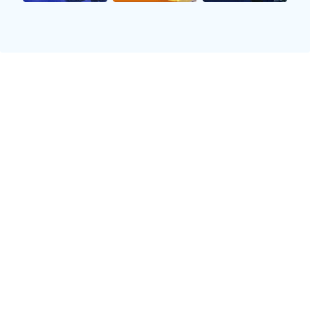
2、技术与战术的不断创新
现代排球运动发展迅速，各支队伍都在不断探索新的
技术与战术以提升竞争力。深圳排球队对此有着深刻
认识，他们积极引入新兴理念与方法，并进行实践探
索。通过不断地总结经验，他们逐渐形成了一套独特
且高效的技战术体系。
例如，在进攻端，深圳队强化了快速多变的进攻手
段，使对手难以预测其攻击点。同时，他们还注重提
高发球质量，通过多样化发球策略来增加对方接发球
压力。此外，在防守上，他们加强了对对方攻击模式
的分析，以便迅速调整防守阵型，有效遏制住对手的
进攻力度。
这种持续创新使得深圳排球队在比赛中始终保持竞争
优势。他们不仅具备应变能力，还能够根据不同对手
制定相应策略，从而最大程度地发挥自身优势，实现
自我超越。